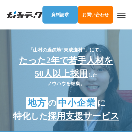
資料請求
お問い合わせ
「山村の過疎地”東成瀬村”」にて、
たった2年で若手人材を
50人以上採用
した
ノウハウを結集。
地方
中小企業
の
に
特化
採用支援サービス
した